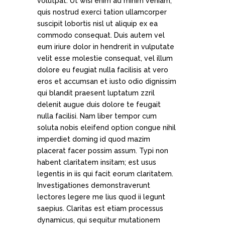
volutpat. Ut wisi enim ad minim veniam,
quis nostrud exerci tation ullamcorper
suscipit lobortis nisl ut aliquip ex ea
commodo consequat. Duis autem vel
eum iriure dolor in hendrerit in vulputate
velit esse molestie consequat, vel illum
dolore eu feugiat nulla facilisis at vero
eros et accumsan et iusto odio dignissim
qui blandit praesent luptatum zzril
delenit augue duis dolore te feugait
nulla facilisi. Nam liber tempor cum
soluta nobis eleifend option congue nihil
imperdiet doming id quod mazim
placerat facer possim assum. Typi non
habent claritatem insitam; est usus
legentis in iis qui facit eorum claritatem.
Investigationes demonstraverunt
lectores legere me lius quod ii legunt
saepius. Claritas est etiam processus
dynamicus, qui sequitur mutationem