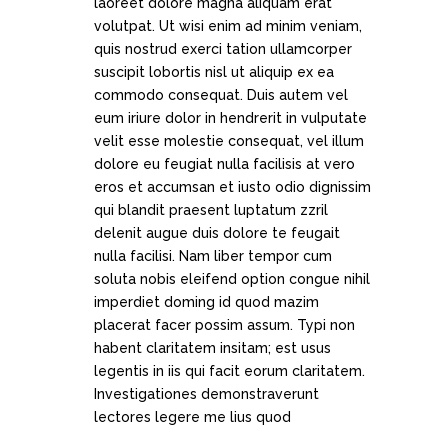
laoreet dolore magna aliquam erat
volutpat. Ut wisi enim ad minim veniam,
quis nostrud exerci tation ullamcorper
suscipit lobortis nisl ut aliquip ex ea
commodo consequat. Duis autem vel
eum iriure dolor in hendrerit in vulputate
velit esse molestie consequat, vel illum
dolore eu feugiat nulla facilisis at vero
eros et accumsan et iusto odio dignissim
qui blandit praesent luptatum zzril
delenit augue duis dolore te feugait
nulla facilisi. Nam liber tempor cum
soluta nobis eleifend option congue nihil
imperdiet doming id quod mazim
placerat facer possim assum. Typi non
habent claritatem insitam; est usus
legentis in iis qui facit eorum claritatem.
Investigationes demonstraverunt
lectores legere me lius quod